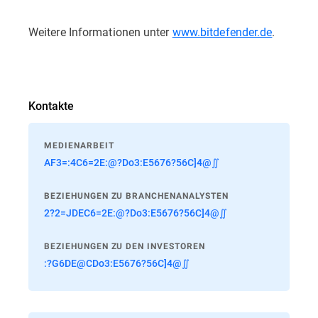
Weitere Informationen unter
www.bitdefender.de
.
Kontakte
MEDIENARBEIT
AF3=:4C6=2E:@?Do3:E5676?56C]4@∬
BEZIEHUNGEN ZU BRANCHENANALYSTEN
2?2=JDEC6=2E:@?Do3:E5676?56C]4@∬
BEZIEHUNGEN ZU DEN INVESTOREN
:?G6DE@CDo3:E5676?56C]4@∬