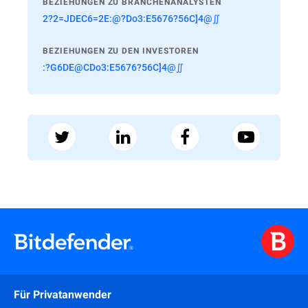
BEZIEHUNGEN ZU BRANCHENANALYSTEN
2?2=JDEC6=2E:@?Do3:E5676?56C]4@∬
BEZIEHUNGEN ZU DEN INVESTOREN
:?G6DE@CDo3:E5676?56C]4@∬
Für Privatanwender