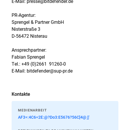
E-Mail: presse@bitdefender.de
PR-Agentur:
Sprengel & Partner GmbH
Nisterstraße 3
D-56472 Nisterau
Ansprechpartner:
Fabian Sprengel
Tel.: +49 (0)2661  91260-0
E-Mail: bitdefender@sup-pr.de
Kontakte
MEDIENARBEIT
AF3=:4C6=2E:@?Do3:E5676?56C]4@∬