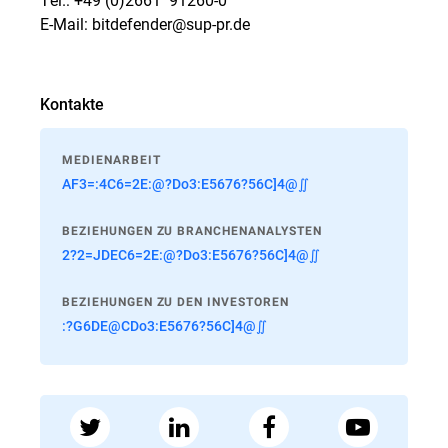
E-Mail: bitdefender@sup-pr.de
Kontakte
MEDIENARBEIT
AF3=:4C6=2E:@?Do3:E5676?56C]4@∬
BEZIEHUNGEN ZU BRANCHENANALYSTEN
2?2=JDEC6=2E:@?Do3:E5676?56C]4@∬
BEZIEHUNGEN ZU DEN INVESTOREN
:?G6DE@CDo3:E5676?56C]4@∬