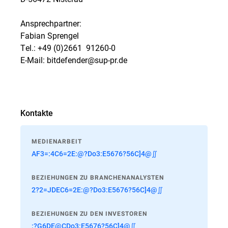
Ansprechpartner:
Fabian Sprengel
Tel.: +49 (0)2661  91260-0
E-Mail: bitdefender@sup-pr.de
Kontakte
MEDIENARBEIT
AF3=:4C6=2E:@?Do3:E5676?56C]4@∬
BEZIEHUNGEN ZU BRANCHENANALYSTEN
2?2=JDEC6=2E:@?Do3:E5676?56C]4@∬
BEZIEHUNGEN ZU DEN INVESTOREN
:?G6DE@CDo3:E5676?56C]4@∬