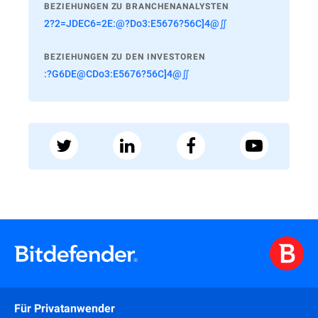
BEZIEHUNGEN ZU BRANCHENANALYSTEN
2?2=JDEC6=2E:@?Do3:E5676?56C]4@∬
BEZIEHUNGEN ZU DEN INVESTOREN
:?G6DE@CDo3:E5676?56C]4@∬
Für Privatanwender