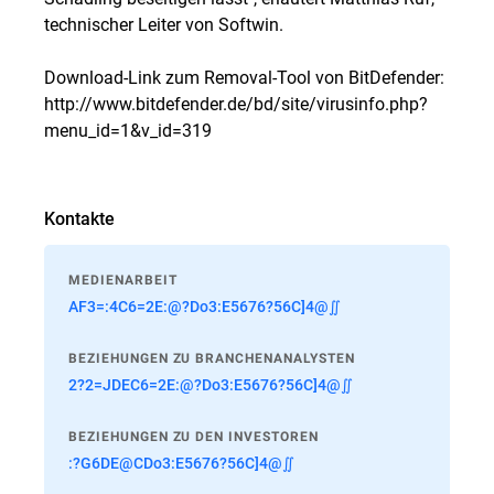
technischer Leiter von Softwin.
Download-Link zum Removal-Tool von BitDefender:
http://www.bitdefender.de/bd/site/virusinfo.php?
menu_id=1&v_id=319
Kontakte
MEDIENARBEIT
AF3=:4C6=2E:@?Do3:E5676?56C]4@∬
BEZIEHUNGEN ZU BRANCHENANALYSTEN
2?2=JDEC6=2E:@?Do3:E5676?56C]4@∬
BEZIEHUNGEN ZU DEN INVESTOREN
:?G6DE@CDo3:E5676?56C]4@∬