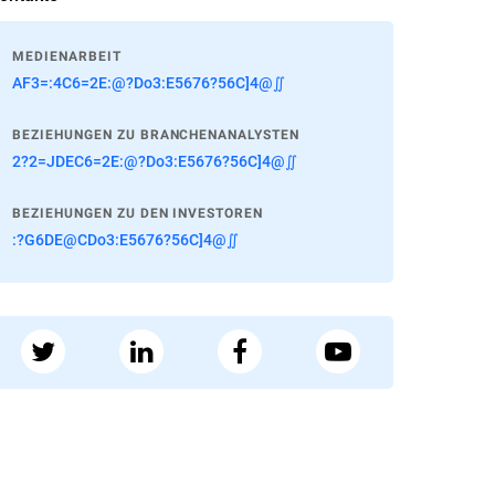
MEDIENARBEIT
AF3=:4C6=2E:@?Do3:E5676?56C]4@∬
BEZIEHUNGEN ZU BRANCHENANALYSTEN
2?2=JDEC6=2E:@?Do3:E5676?56C]4@∬
BEZIEHUNGEN ZU DEN INVESTOREN
:?G6DE@CDo3:E5676?56C]4@∬