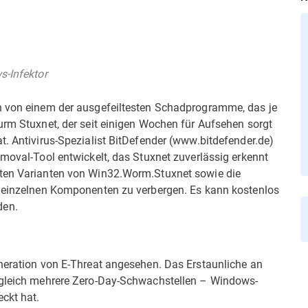
s-Infektor
en von einem der ausgefeiltesten Schadprogramme, das je
rm Stuxnet, der seit einigen Wochen für Aufsehen sorgt
t. Antivirus-Spezialist BitDefender (www.bitdefender.de)
emoval-Tool entwickelt, das Stuxnet zuverlässig erkennt
nten Varianten von Win32.Worm.Stuxnet sowie die
e einzelnen Komponenten zu verbergen. Es kann kostenlos
den.
eneration von E-Threat angesehen. Das Erstaunliche an
s gleich mehrere Zero-Day-Schwachstellen – Windows-
ckt hat.