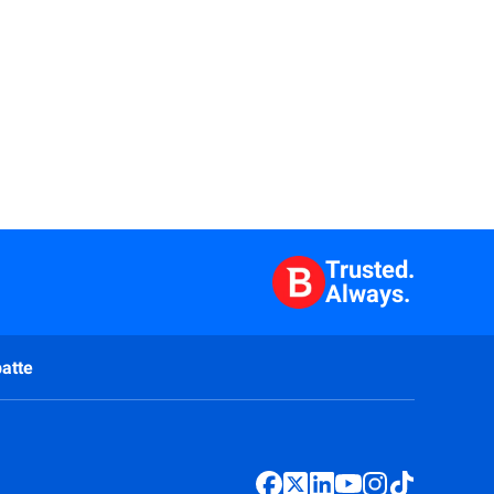
Trusted.
Always.
atte