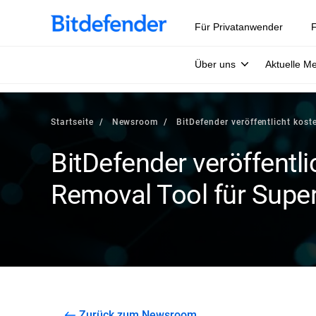
Für Privatanwender
F
Über uns
Aktuelle M
Startseite
Newsroom
BitDefender veröffentlicht kos
BitDefender veröffentli
Removal Tool für Supe
Zurück zum Newsroom