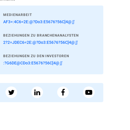
MEDIENARBEIT
AF3=:4C6=2E:@?Do3:E5676?56C]4@∬
BEZIEHUNGEN ZU BRANCHENANALYSTEN
2?2=JDEC6=2E:@?Do3:E5676?56C]4@∬
BEZIEHUNGEN ZU DEN INVESTOREN
:?G6DE@CDo3:E5676?56C]4@∬