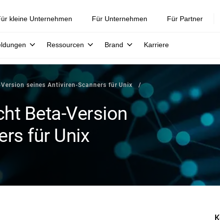
ür kleine Unternehmen
Für Unternehmen
Für Partner
eldungen
Ressourcen
Brand
Karriere
-Version seines Antiviren-Scanners für Unix
cht Beta-Version
ers für Unix
K