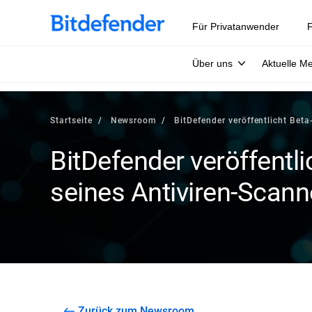
Für Privatanwender
F
Über uns
Aktuelle M
Startseite
Newsroom
BitDefender veröffentlicht Beta
BitDefender veröffentli
seines Antiviren-Scann
Zurück zum Newsroom