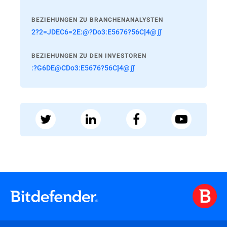
BEZIEHUNGEN ZU BRANCHENANALYSTEN
2?2=JDEC6=2E:@?Do3:E5676?56C]4@∬
BEZIEHUNGEN ZU DEN INVESTOREN
:?G6DE@CDo3:E5676?56C]4@∬