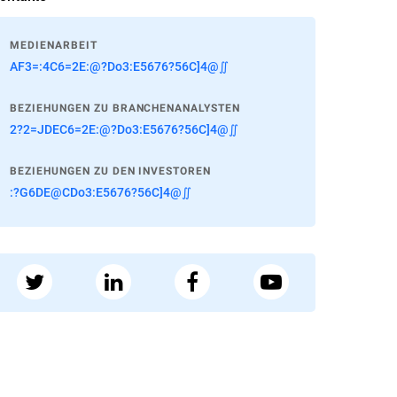
MEDIENARBEIT
AF3=:4C6=2E:@?Do3:E5676?56C]4@∬
BEZIEHUNGEN ZU BRANCHENANALYSTEN
2?2=JDEC6=2E:@?Do3:E5676?56C]4@∬
BEZIEHUNGEN ZU DEN INVESTOREN
:?G6DE@CDo3:E5676?56C]4@∬