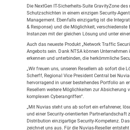
Die NextGen IT-Sicherheits-Suite GravityZone des 
Schutzschichten in einem einzigen Security-Agente
Management. Ebenfalls einzigartig ist die Integra
& Response) und die Möglichkeit, verschiedenste 
Instanzen mit der gleichen Lösung und unter eine
Auch das neueste Produkt „Network Traffic Securit
Angebots sein. Dank NTSA können Unternehmen il
erkennen und unterbinden, die herkömmliche Secur
„Wir freuen uns, unseren Resellern ab sofort die 
Scherff, Regional Vice President Central bei Nuvia
hervorragend in unser bestehendes Portfolio an er
Resellern weitere Möglichkeiten zur Absicherung
komplexen Cyberangriffen“.
„Mit Nuvias steht uns ab sofort ein erfahrener, lö
und einer Security-orientierten Partnerlandschaft z
Distribution einzigartige Security-Kompetenz. Das
zeichnet uns aus. Für die Nuvias-Reseller entsteh