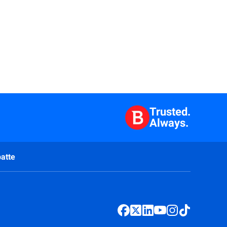
Trusted.
Always.
atte