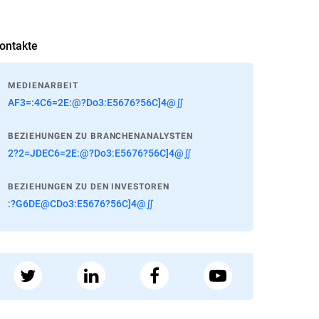
ontakte
MEDIENARBEIT
AF3=:4C6=2E:@?Do3:E5676?56C]4@∬
BEZIEHUNGEN ZU BRANCHENANALYSTEN
2?2=JDEC6=2E:@?Do3:E5676?56C]4@∬
BEZIEHUNGEN ZU DEN INVESTOREN
:?G6DE@CDo3:E5676?56C]4@∬