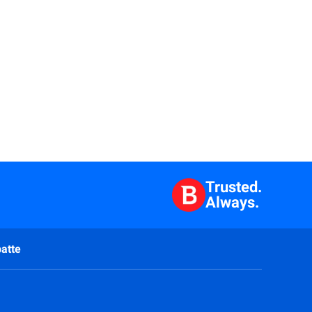
Trusted.
Always.
atte