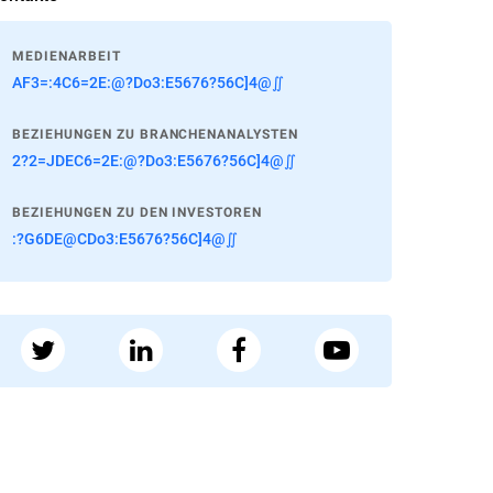
MEDIENARBEIT
AF3=:4C6=2E:@?Do3:E5676?56C]4@∬
BEZIEHUNGEN ZU BRANCHENANALYSTEN
2?2=JDEC6=2E:@?Do3:E5676?56C]4@∬
BEZIEHUNGEN ZU DEN INVESTOREN
:?G6DE@CDo3:E5676?56C]4@∬