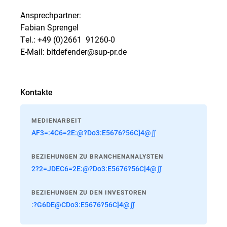
Ansprechpartner:
Fabian Sprengel
Tel.: +49 (0)2661  91260-0
E-Mail: bitdefender@sup-pr.de
Kontakte
MEDIENARBEIT
AF3=:4C6=2E:@?Do3:E5676?56C]4@∬
BEZIEHUNGEN ZU BRANCHENANALYSTEN
2?2=JDEC6=2E:@?Do3:E5676?56C]4@∬
BEZIEHUNGEN ZU DEN INVESTOREN
:?G6DE@CDo3:E5676?56C]4@∬