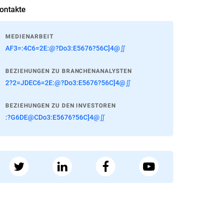
ontakte
MEDIENARBEIT
AF3=:4C6=2E:@?Do3:E5676?56C]4@∬
BEZIEHUNGEN ZU BRANCHENANALYSTEN
2?2=JDEC6=2E:@?Do3:E5676?56C]4@∬
BEZIEHUNGEN ZU DEN INVESTOREN
:?G6DE@CDo3:E5676?56C]4@∬