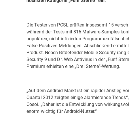
höchsten Kategorie „Fünf Sterne“ ein.
Die Tester von PCSL prüften insgesamt 15 versch
während der Tests mit 816 Malware-Samples konfro
populären, nicht infizierten Programmen fälschl
False Positives-Meldungen. Abschließend ermittelt
Produkt. Neben Bitdefender Mobile Security rangi
Security 9 und Dr. Web Antivirus in der „Fünf Ster
Premium erhielten eine „Drei Sterne“-Wertung.
„Auf dem Android-Markt ist ein rapider Anstieg 
Quartal 2012 zeigten einige alarmierende Trends“, 
Cosoi. „Daher ist die Entwicklung von wirkungsvol
enorm wichtig für Android-Nutzer.“