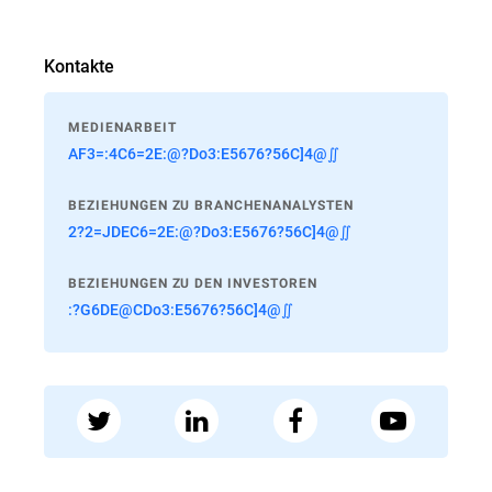
Kontakte
MEDIENARBEIT
AF3=:4C6=2E:@?Do3:E5676?56C]4@∬
BEZIEHUNGEN ZU BRANCHENANALYSTEN
2?2=JDEC6=2E:@?Do3:E5676?56C]4@∬
BEZIEHUNGEN ZU DEN INVESTOREN
:?G6DE@CDo3:E5676?56C]4@∬