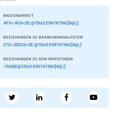
MEDIENARBEIT
AF3=:4C6=2E:@?Do3:E5676?56C]4@∬
BEZIEHUNGEN ZU BRANCHENANALYSTEN
2?2=JDEC6=2E:@?Do3:E5676?56C]4@∬
BEZIEHUNGEN ZU DEN INVESTOREN
:?G6DE@CDo3:E5676?56C]4@∬