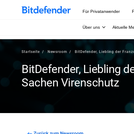
Für Privatanwender
F
Über uns
Aktuelle M
Startseite
Newsroom
BitDefender, Liebling der Fran
BitDefender, Liebling d
Sachen Virenschutz
Zurück zum Newsroom