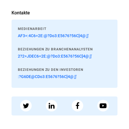
Kontakte
MEDIENARBEIT
AF3=:4C6=2E:@?Do3:E5676?56C]4@∬
BEZIEHUNGEN ZU BRANCHENANALYSTEN
2?2=JDEC6=2E:@?Do3:E5676?56C]4@∬
BEZIEHUNGEN ZU DEN INVESTOREN
:?G6DE@CDo3:E5676?56C]4@∬