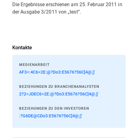
Die Ergebnisse erschienen am 25. Februar 2011 in
der Ausgabe 3/2011 von „test“.
Kontakte
MEDIENARBEIT
AF3=:4C6=2E:@?Do3:E5676?56C]4@∬
BEZIEHUNGEN ZU BRANCHENANALYSTEN
2?2=JDEC6=2E:@?Do3:E5676?56C]4@∬
BEZIEHUNGEN ZU DEN INVESTOREN
:?G6DE@CDo3:E5676?56C]4@∬