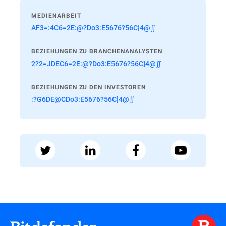
MEDIENARBEIT
AF3=:4C6=2E:@?Do3:E5676?56C]4@∬
BEZIEHUNGEN ZU BRANCHENANALYSTEN
2?2=JDEC6=2E:@?Do3:E5676?56C]4@∬
BEZIEHUNGEN ZU DEN INVESTOREN
:?G6DE@CDo3:E5676?56C]4@∬