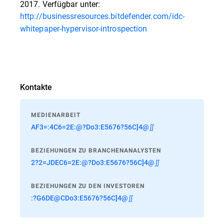
2017. Verfügbar unter:
http://businessresources.bitdefender.com/idc-
whitepaper-hypervisor-introspection
Kontakte
MEDIENARBEIT
AF3=:4C6=2E:@?Do3:E5676?56C]4@∬
BEZIEHUNGEN ZU BRANCHENANALYSTEN
2?2=JDEC6=2E:@?Do3:E5676?56C]4@∬
BEZIEHUNGEN ZU DEN INVESTOREN
:?G6DE@CDo3:E5676?56C]4@∬