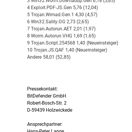
3 Win32.Worm.Downadup.Gen 6,18 (5,85)
4 Exploit.PDF-JS.Gen 5,76 (12,04)
5 Trojan.Wimad.Gen.1 4,30 (4,57)
6 Win32.Sality.OG 2,73 (2,65)
7 Trojan.Autorun.AET 2,01 (1,97)
8 Worm.Autorun.VHG 1,69 (1,65)
9 Trojan.Script.254568 1,40 (Neueinsteiger)
10 Trojan.JS.QAF 1,40 (Neueinsteiger)
Andere 58,01 (52,85)
Pressekontakt:
BitDefender GmbH
Robert-Bosch-Str. 2
D-59439 Holzwickede
Ansprechpartner:
Hans-Peter Lange