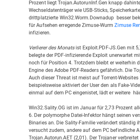
Prozent liegt Trojan.AutorunInf.Gen knapp dahinter
Wechseldatenträger wie USB-Sticks, Speicherkarte
drittplatzierte Win32.Worm.Downadup  besser bekan
für Aufsehen erregende Zimuse-Wurm
Zimuse Rem
infizieren.
Verlierer des Monats
ist Exploit.PDF-JS.Gen mit 5
belegte der PDF-infizierende Exploit unerwartet m
noch für Position 4. Trotzdem bleibt er weiterhin
Engine des Adobe PDF-Readers gefährlich. Die To
Auch dieser Threat ist meist auf Torrent-Websites
beispielsweise aktiviert der User den als Fake-Vid
einmal auf dem PC eingenistet, lädt er weitere  hä
Win32.Sality.OG ist im Januar für 2,73 Prozent al
6. Der polymorphe Datei-Infektor hängt seinen ver
Binaries an. Die Sality-Familie verändert ständig
versucht zudem, andere auf dem PC befindliche An
Trojan.Autorun.AET (2,01). Der Trojaner verbreit