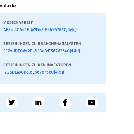
ontakte
MEDIENARBEIT
AF3=:4C6=2E:@?Do3:E5676?56C]4@∬
BEZIEHUNGEN ZU BRANCHENANALYSTEN
2?2=JDEC6=2E:@?Do3:E5676?56C]4@∬
BEZIEHUNGEN ZU DEN INVESTOREN
:?G6DE@CDo3:E5676?56C]4@∬