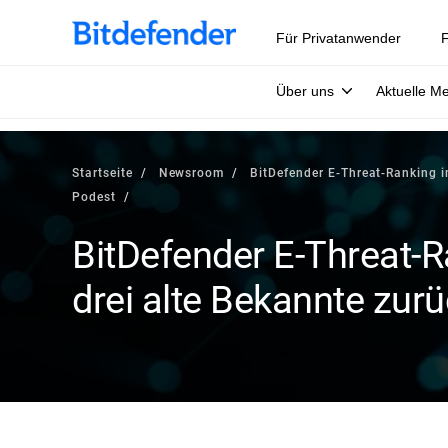
Für Privatanwender
F
Über uns
Aktuelle M
Startseite
Newsroom
BitDefender E-Threat-Ranking i
Podest
BitDefender E-Threat-R
drei alte Bekannte zur