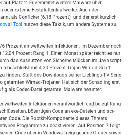
 auf Platz 2. Er verbreitet weitere Malware über
n oder externe Festplattenlaufwerke. Auch der
nt als Conficker (6,18 Prozent)  und der erst kürzlich
oval Tool
nutzen diese Taktik, um andere Systeme zu
,76 Prozent an weltweiten Infektionen. Im Dezember noch
it 12,04 Prozent Rang 1. Einen Monat später reicht es nur
 durch das Ausnutzen von Sicherheitslücken im Javascript-
p 5 beschließt mit 4,30 Prozent Trojan.Wimad.Gen.1.
 zu finden. Statt des Downloads seiner Lieblings-TV-Serie
eo getarnten Wimad-Trojaner. Hat sich der Schädling erst
ufig als Codec-Datei getarnte  Malware herunter.
ler weltweiten Infektionen verantwortlich und belegt Rang
schlüsselten, bösartigen Code an exe-Dateien und scr-
 ihren Code. Die Rootkit-Komponente dieses Threats
tiviren-Programme zu deaktivieren. Auf Position 7 folgt
et seinen Code über in Windows freigegebene Ordner sowie