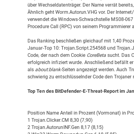
über Wechseldatenträger. Der Name verrät bereits
Ähnlich geht Worm.Autorun.VHG vor. Der Internet/
verwendet die Windows-Schwachstelle MS08-067 un
Procedure Call (RPC) von seinem Programmierer ak
Das Ranking beschließen gleichauf mit 1,40 Proze
Januar-Top 10: Trojan.Script.254568 und Trojan.J
Code, der nach dem Cookie
CoreBeta
sucht. Das C
erfolgreich infiziert wurde. Anschließend befällt
als
about:blank
-Seiten angezeigt werden. Auch Tr
schwierig zu entschlüsselnder Code den Trojaner 
Top Ten des BitDefender-E-Threat-Report im Ja
Position Name Anteil in Prozent (Vormonat) in Pr
1 Trojan.Clicker.CM 8,30 (7,90)
2 Trojan.AutorunINF.Gen 8,17 (8,15)