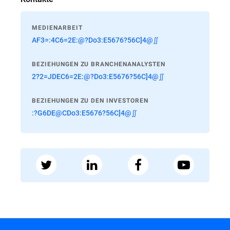
MEDIENARBEIT
AF3=:4C6=2E:@?Do3:E5676?56C]4@∬
BEZIEHUNGEN ZU BRANCHENANALYSTEN
2?2=JDEC6=2E:@?Do3:E5676?56C]4@∬
BEZIEHUNGEN ZU DEN INVESTOREN
:?G6DE@CDo3:E5676?56C]4@∬