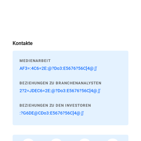
Kontakte
MEDIENARBEIT
AF3=:4C6=2E:@?Do3:E5676?56C]4@∬
BEZIEHUNGEN ZU BRANCHENANALYSTEN
2?2=JDEC6=2E:@?Do3:E5676?56C]4@∬
BEZIEHUNGEN ZU DEN INVESTOREN
:?G6DE@CDo3:E5676?56C]4@∬