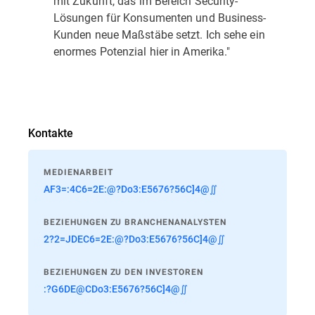
mit Zukunft, das im Bereich Security-
Lösungen für Konsumenten und Business-
Kunden neue Maßstäbe setzt. Ich sehe ein
enormes Potenzial hier in Amerika."
Kontakte
MEDIENARBEIT
AF3=:4C6=2E:@?Do3:E5676?56C]4@∬
BEZIEHUNGEN ZU BRANCHENANALYSTEN
2?2=JDEC6=2E:@?Do3:E5676?56C]4@∬
BEZIEHUNGEN ZU DEN INVESTOREN
:?G6DE@CDo3:E5676?56C]4@∬