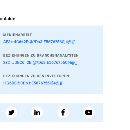
ontakte
MEDIENARBEIT
AF3=:4C6=2E:@?Do3:E5676?56C]4@∬
BEZIEHUNGEN ZU BRANCHENANALYSTEN
2?2=JDEC6=2E:@?Do3:E5676?56C]4@∬
BEZIEHUNGEN ZU DEN INVESTOREN
:?G6DE@CDo3:E5676?56C]4@∬