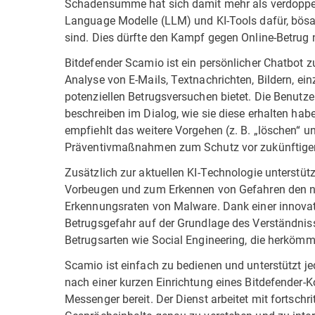
Schadensumme hat sich damit mehr als verdoppelt
Language Modelle (LLM) und KI-Tools dafür, bösart
sind. Dies dürfte den Kampf gegen Online-Betrug
Bitdefender Scamio ist ein persönlicher Chatbot 
Analyse von E-Mails, Textnachrichten, Bildern, e
potenziellen Betrugsversuchen bietet. Die Benutze
beschreiben im Dialog, wie sie diese erhalten hab
empfiehlt das weitere Vorgehen (z. B. „löschen“ u
Präventivmaßnahmen zum Schutz vor zukünftigen 
Zusätzlich zur aktuellen KI-Technologie unterst
Vorbeugen und zum Erkennen von Gefahren den n
Erkennungsraten von Malware. Dank einer innovati
Betrugsgefahr auf der Grundlage des Verständnis
Betrugsarten wie Social Engineering, die herköm
Scamio ist einfach zu bedienen und unterstützt je
nach einer kurzen Einrichtung eines Bitdefender
Messenger bereit. Der Dienst arbeitet mit fortschr