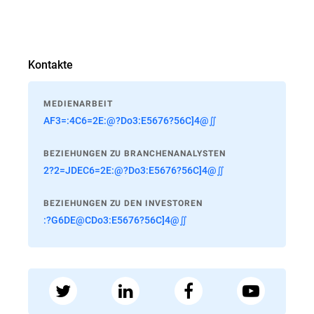
Kontakte
MEDIENARBEIT
AF3=:4C6=2E:@?Do3:E5676?56C]4@∬
BEZIEHUNGEN ZU BRANCHENANALYSTEN
2?2=JDEC6=2E:@?Do3:E5676?56C]4@∬
BEZIEHUNGEN ZU DEN INVESTOREN
:?G6DE@CDo3:E5676?56C]4@∬