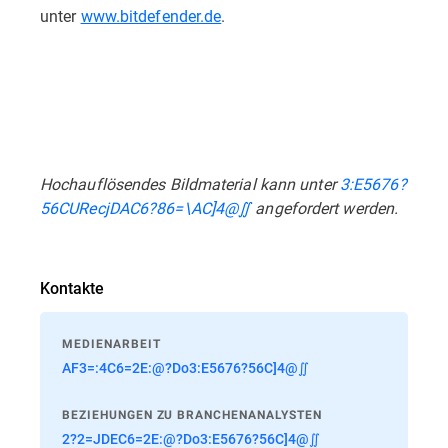
unter
www.bitdefender.de
.
Hochauflösendes Bildmaterial kann unter
3:E5676?
56CURecjDAC6?86=\AC]4@∬
angefordert werden.
Kontakte
MEDIENARBEIT
AF3=:4C6=2E:@?Do3:E5676?56C]4@∬
BEZIEHUNGEN ZU BRANCHENANALYSTEN
2?2=JDEC6=2E:@?Do3:E5676?56C]4@∬