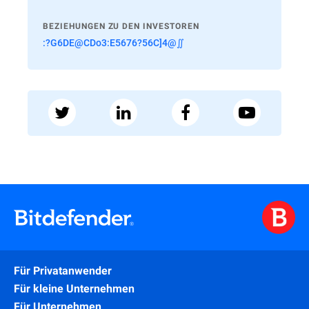
BEZIEHUNGEN ZU DEN INVESTOREN
:?G6DE@CDo3:E5676?56C]4@∬
Für Privatanwender
Für kleine Unternehmen
Für Unternehmen