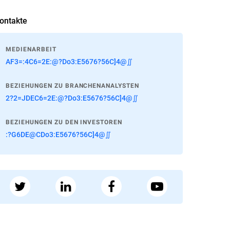
ontakte
MEDIENARBEIT
AF3=:4C6=2E:@?Do3:E5676?56C]4@∬
BEZIEHUNGEN ZU BRANCHENANALYSTEN
2?2=JDEC6=2E:@?Do3:E5676?56C]4@∬
BEZIEHUNGEN ZU DEN INVESTOREN
:?G6DE@CDo3:E5676?56C]4@∬