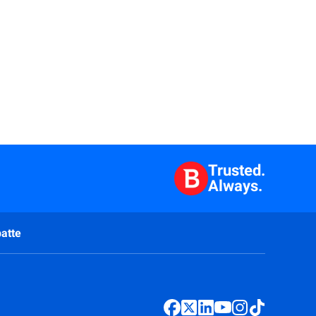
Trusted.
Always.
atte