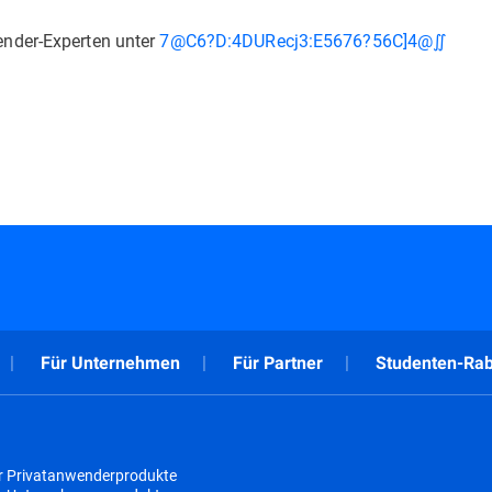
nder-Experten unter
7@C6?D:4DURecj3:E5676?56C]4@∬
Für Unternehmen
Für Partner
Studenten-Rab
r Privatanwenderprodukte