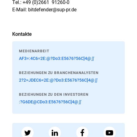
Tel.: +49 (0)2661  91260-0
E-Mail: bitdefender@sup-pr.de
Kontakte
MEDIENARBEIT
AF3=:4C6=2E:@?Do3:E5676?56C]4@∬
BEZIEHUNGEN ZU BRANCHENANALYSTEN
2?2=JDEC6=2E:@?Do3:E5676?56C]4@∬
BEZIEHUNGEN ZU DEN INVESTOREN
:?G6DE@CDo3:E5676?56C]4@∬