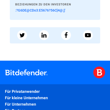
BEZIEHUNGEN ZU DEN INVESTOREN
:?G6DE@CDo3:E5676?56C]4@∬
Für Privatanwender
Für kleine Unternehmen
Für Unternehmen