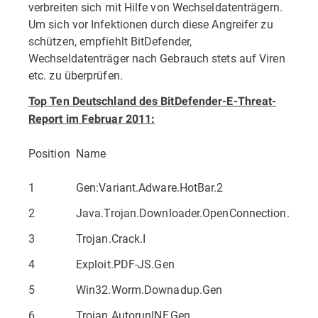
verbreiten sich mit Hilfe von Wechseldatenträgern.
Um sich vor Infektionen durch diese Angreifer zu
schützen, empfiehlt BitDefender,
Wechseldatenträger nach Gebrauch stets auf Viren
etc. zu überprüfen.
Top Ten Deutschland des BitDefender-E-Threat-
Report im Februar 2011:
Position
Name
1
Gen:Variant.Adware.HotBar.2
2
Java.Trojan.Downloader.OpenConnection.AI
3
Trojan.Crack.I
4
Exploit.PDF-JS.Gen
5
Win32.Worm.Downadup.Gen
6
Trojan.AutorunINF.Gen