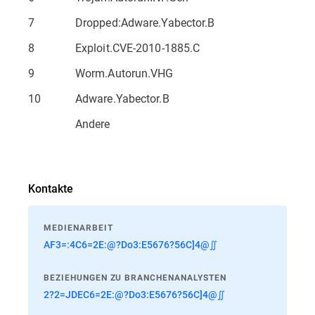
7
Dropped:Adware.Yabector.B
8
Exploit.CVE-2010-1885.C
9
Worm.Autorun.VHG
10
Adware.Yabector.B
Andere
Kontakte
MEDIENARBEIT
AF3=:4C6=2E:@?Do3:E5676?56C]4@∬
BEZIEHUNGEN ZU BRANCHENANALYSTEN
2?2=JDEC6=2E:@?Do3:E5676?56C]4@∬