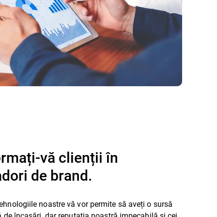
rmați-vă clienții în
dori de brand.
hnologiile noastre vă vor permite să aveți o sursă
ă de încasări, dar reputația noastră impecabilă și cei