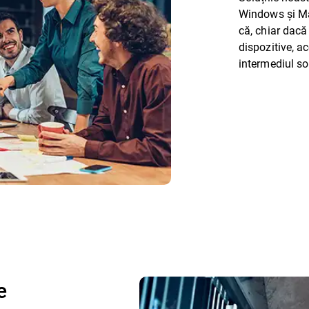
Windows și Ma
că, chiar dacă
dispozitive, a
intermediul sol
e