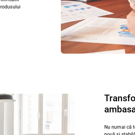
produsului
Transfo
ambasa
Nu numai că te
nouă și stabil