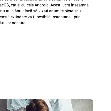
cOS, cât și cu cele Android. Acest lucru înseamnă
 nu ați plănuit încă să vizați anumite piețe sau
ceastă extindere va fi posibilă instantaneu prin
uțiilor noastre.