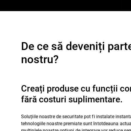
De ce să deveniți part
nostru?
Creați produse cu funcții c
fără costuri suplimentare.
Soluțiile noastre de securitate pot fi instalate instant
tehnologiile noastre premiate sunt întotdeauna actual
multiplele noastre opțiuni de integrare vor reduce se