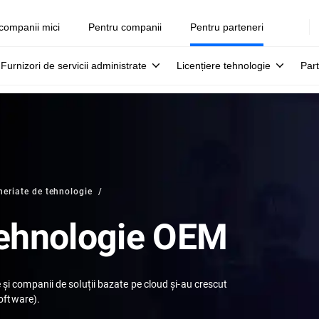
companii mici
Pentru companii
Pentru parteneri
Furnizori de servicii administrate
Licențiere tehnologie
Part
neriate de tehnologie
tehnologie OEM
și companii de soluții bazate pe cloud și-au crescut
software).