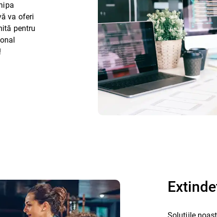
chipa
vă va oferi
mită pentru
sonal
!
Extinde
Soluțiile noas