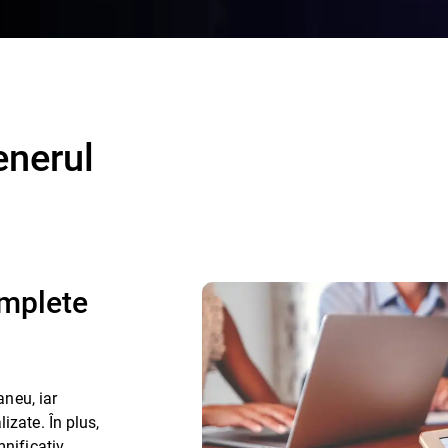
enerul
omplete
aneu, iar
izate. În plus,
mnificativ