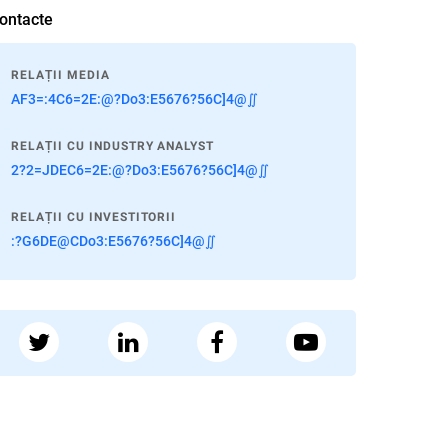
ontacte
RELAȚII MEDIA
AF3=:4C6=2E:@?Do3:E5676?56C]4@∬
RELAȚII CU INDUSTRY ANALYST
2?2=JDEC6=2E:@?Do3:E5676?56C]4@∬
RELAȚII CU INVESTITORII
:?G6DE@CDo3:E5676?56C]4@∬