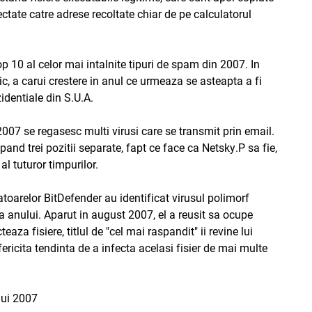
fectate catre adrese recoltate chiar de pe calculatorul
p 10 al celor mai intalnite tipuri de spam din 2007. In
c, a carui crestere in anul ce urmeaza se asteapta a fi
identiale din S.U.A.
2007 se regasesc multi virusi care se transmit prin email.
nd trei pozitii separate, fapt ce face ca Netsky.P sa fie,
l tuturor timpurilor.
oratoarelor BitDefender au identificat virusul polimorf
 anului. Aparut in august 2007, el a reusit sa ocupe
teaza fisiere, titlul de "cel mai raspandit" ii revine lui
efericita tendinta de a infecta acelasi fisier de mai multe
lui 2007