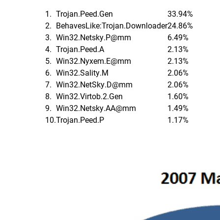
1.
Trojan.Peed.Gen
33.94%
2.
BehavesLike:Trojan.Downloader
24.86%
3.
Win32.Netsky.P@mm
6.49%
4.
Trojan.Peed.A
2.13%
5.
Win32.Nyxem.E@mm
2.13%
6.
Win32.Sality.M
2.06%
7.
Win32.NetSky.D@mm
2.06%
8.
Win32.Virtob.2.Gen
1.60%
9.
Win32.Netsky.AA@mm
1.49%
10.
Trojan.Peed.P
1.17%