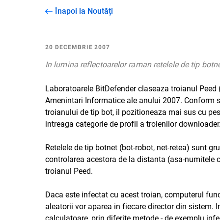
Înapoi la Noutăți
20 DECEMBRIE 2007
In lumina reflectoarelor raman retelele de tip botn
Laboratoarele BitDefender claseaza troianul
Peed
Amenintari Informatice ale anului 2007. Conform sta
troianului de tip bot, il pozitioneaza mai sus cu pes
intreaga categorie de profil a troienilor downloader
Retelele de tip botnet (bot-robot, net-retea) sunt g
controlarea acestora de la distanta (asa-numitele 
troianul Peed.
Daca este infectat cu acest troian, computerul fun
aleatorii vor aparea in fiecare director din sistem. 
calculatoare, prin diferite metode - de exemplu infe