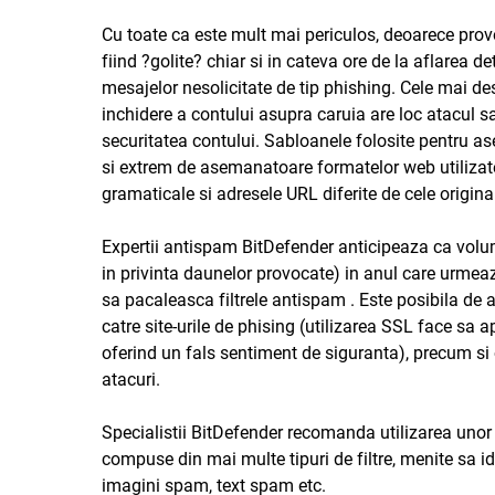
Cu toate ca este mult mai periculos, deoarece provo
fiind ?golite? chiar si in cateva ore de la aflarea d
mesajelor nesolicitate de tip phishing. Cele mai de
inchidere a contului asupra caruia are loc atacul sa
securitatea contului. Sabloanele folosite pentru a
si extrem de asemanatoare formatelor web utilizate 
gramaticale si adresele URL diferite de cele original
Expertii antispam BitDefender anticipeaza ca volum
in privinta daunelor provocate) in anul care urmeaza.
sa pacaleasca filtrele antispam . Este posibila de 
catre site-urile de phising (utilizarea SSL face sa a
oferind un fals sentiment de siguranta), precum si
atacuri.
Specialistii BitDefender recomanda utilizarea unor
compuse din mai multe tipuri de filtre, menite sa id
imagini spam, text spam etc.