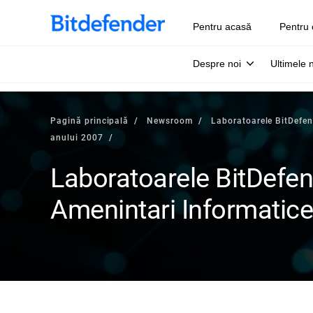
Pentru acasă
Pentru 
Despre noi
Ultimele 
Pagină principală
Newsroom
Laboratoarele BitDefen
anului 2007
Laboratoarele BitDefe
Amenintari Informatice