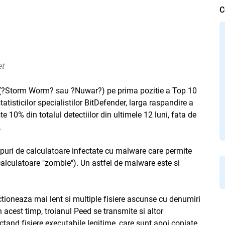
C
et
(?Storm Worm? sau ?Nuwar?) pe prima pozitie a Top 10
tisticilor specialistilor BitDefender, larga raspandire a
te 10% din totalul detectiilor din ultimele 12 luni, fata de
.
rupuri de calculatoare infectate cu malware care permite
calculatoare "zombie"). Un astfel de malware este si
ctioneaza mai lent si multiple fisiere ascunse cu denumiri
In acest timp, troianul Peed se transmite si altor
ctand fisiere executabile legitime, care sunt apoi copiate