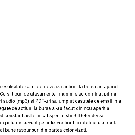
e nesolicitate care promoveaza actiuni la bursa au aparut
. Ca si tipuri de atasamente, imaginile au dominat prima
ri audio (mp3) si PDF-uri au umplut casutele de email in a
egate de actiuni la bursa si-au facut din nou aparitia.
 constant astfel incat specialistii BitDefender se
n puternic accent pe tinte, continut si infatisare a mail-
ai bune raspunsuri din partea celor vizati.