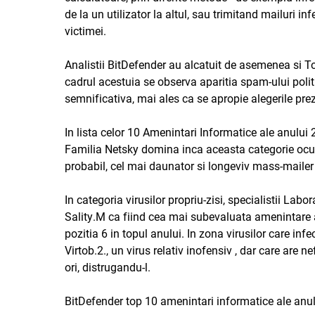
de la un utilizator la altul, sau trimitand mailuri in
victimei.
Analistii BitDefender au alcatuit de asemenea si To
cadrul acestuia se observa aparitia spam-ului politi
semnificativa, mai ales ca se apropie alegerile prez
In lista celor 10 Amenintari Informatice ale anului 
Familia Netsky domina inca aceasta categorie ocupa
probabil, cel mai daunator si longeviv mass-mailer a
In categoria virusilor propriu-zisi, specialistii Lab
Sality.M ca fiind cea mai subevaluata amenintare a
pozitia 6 in topul anului. In zona virusilor care infec
Virtob.2.
, un virus relativ inofensiv , dar care are n
ori, distrugandu-l.
BitDefender top 10 amenintari informatice ale anu