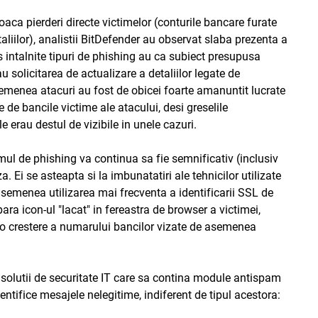
aca pierderi directe victimelor (conturile bancare furate
etaliilor), analistii BitDefender au observat slaba prezenta a
s intalnite tipuri de phishing au ca subiect presupusa
u solicitarea de actualizare a detaliilor legate de
semenea atacuri au fost de obicei foarte amanuntit lucrate
de bancile victime ale atacului, desi greselile
e erau destul de vizibile in unele cazuri.
ul de phishing va continua sa fie semnificativ (inclusiv
 Ei se asteapta si la imbunatatiri ale tehnicilor utilizate
asemenea utilizarea mai frecventa a identificarii SSL de
para icon-ul "lacat" in fereastra de browser a victimei,
 o crestere a numarului bancilor vizate de asemenea
 solutii de securitate IT care sa contina module antispam
entifice mesajele nelegitime, indiferent de tipul acestora: