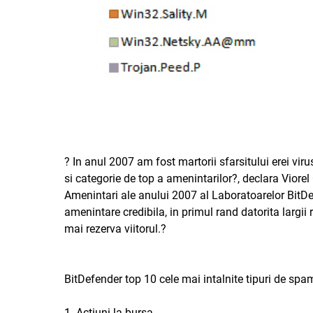
? In anul 2007 am fost martorii sfarsitului erei virus
si categorie de top a amenintarilor?, declara Viore
Amenintari ale anului 2007 al Laboratoarelor BitDef
amenintare credibila, in primul rand datorita largii
mai rezerva viitorul.?
BitDefender top 10 cele mai intalnite tipuri de spa
1. Actiuni la bursa