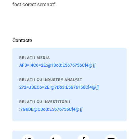
fost corect semnat’’.
Contacte
RELAȚII MEDIA
AF3=:4C6=2E:@?Do3:E5676?56C]4@∬
RELAȚII CU INDUSTRY ANALYST
2?2=JDEC6=2E:@?Do3:E5676?56C]4@∬
RELAȚII CU INVESTITORII
:?G6DE@CDo3:E5676?56C]4@∬