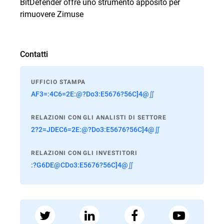
BitDefender offre uno strumento apposito per
rimuovere
Zimuse
Contatti
UFFICIO STAMPA
AF3=:4C6=2E:@?Do3:E5676?56C]4@∬
RELAZIONI CON GLI ANALISTI DI SETTORE
2?2=JDEC6=2E:@?Do3:E5676?56C]4@∬
RELAZIONI CON GLI INVESTITORI
:?G6DE@CDo3:E5676?56C]4@∬