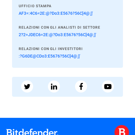
UFFICIO STAMPA
AF3=:4C6=2E:@?Do3:E5676?56C]4@∬
RELAZIONI CON GLI ANALISTI DI SETTORE
2?2=JDEC6=2E:@?Do3:E5676?56C]4@∬
RELAZIONI CON GLI INVESTITORI
:?G6DE@CDo3:E5676?56C]4@∬