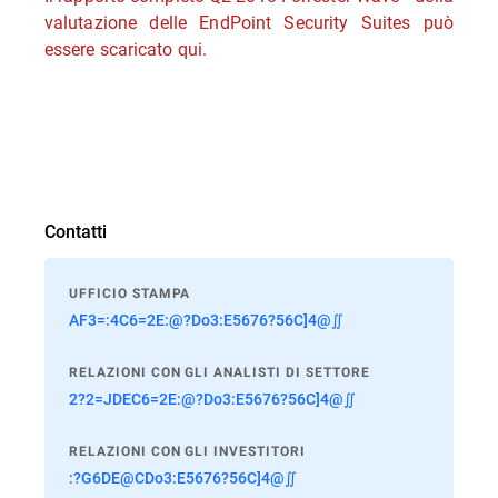
valutazione delle EndPoint Security Suites può
essere scaricato qui.
Contatti
UFFICIO STAMPA
AF3=:4C6=2E:@?Do3:E5676?56C]4@∬
RELAZIONI CON GLI ANALISTI DI SETTORE
2?2=JDEC6=2E:@?Do3:E5676?56C]4@∬
RELAZIONI CON GLI INVESTITORI
:?G6DE@CDo3:E5676?56C]4@∬