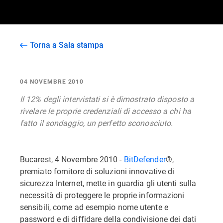
Torna a Sala stampa
04 NOVEMBRE 2010
Il 12% degli intervistati si è dimostrato disposto a
rivelare le proprie credenziali di accesso a chi ha
fatto il sondaggio, un perfetto sconosciuto.
Bucarest, 4 Novembre 2010 -
BitDefender
®,
premiato fornitore di soluzioni innovative di
sicurezza Internet, mette in guardia gli utenti sulla
necessità di proteggere le proprie informazioni
sensibili, come ad esempio nome utente e
password e di diffidare della condivisione dei dati