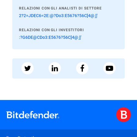
RELAZIONI CON GLI ANALISTI DI SETTORE
2?2=JDEC6=2E:@?Do3:E5676?56C]4@∬
RELAZIONI CON GLI INVESTITORI
:?G6DE@CDo3:E5676?56C]4@∬