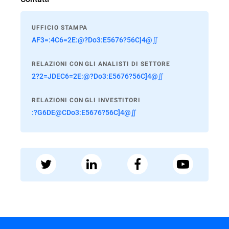
UFFICIO STAMPA
AF3=:4C6=2E:@?Do3:E5676?56C]4@∬
RELAZIONI CON GLI ANALISTI DI SETTORE
2?2=JDEC6=2E:@?Do3:E5676?56C]4@∬
RELAZIONI CON GLI INVESTITORI
:?G6DE@CDo3:E5676?56C]4@∬