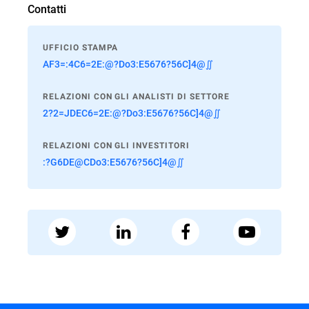
Contatti
UFFICIO STAMPA
AF3=:4C6=2E:@?Do3:E5676?56C]4@∬
RELAZIONI CON GLI ANALISTI DI SETTORE
2?2=JDEC6=2E:@?Do3:E5676?56C]4@∬
RELAZIONI CON GLI INVESTITORI
:?G6DE@CDo3:E5676?56C]4@∬