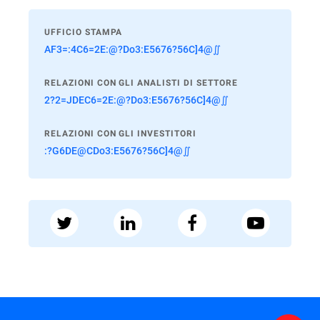
UFFICIO STAMPA
AF3=:4C6=2E:@?Do3:E5676?56C]4@∬
RELAZIONI CON GLI ANALISTI DI SETTORE
2?2=JDEC6=2E:@?Do3:E5676?56C]4@∬
RELAZIONI CON GLI INVESTITORI
:?G6DE@CDo3:E5676?56C]4@∬