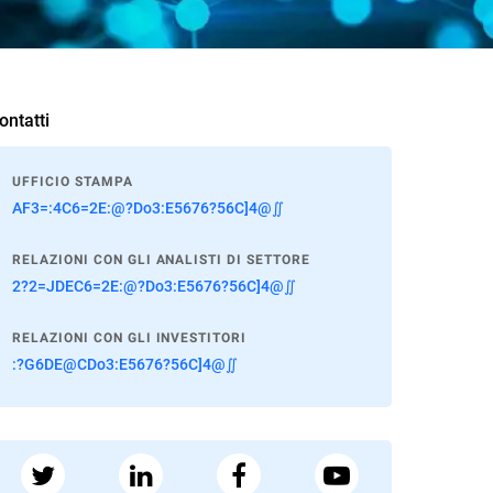
ontatti
UFFICIO STAMPA
AF3=:4C6=2E:@?Do3:E5676?56C]4@∬
RELAZIONI CON GLI ANALISTI DI SETTORE
2?2=JDEC6=2E:@?Do3:E5676?56C]4@∬
RELAZIONI CON GLI INVESTITORI
:?G6DE@CDo3:E5676?56C]4@∬