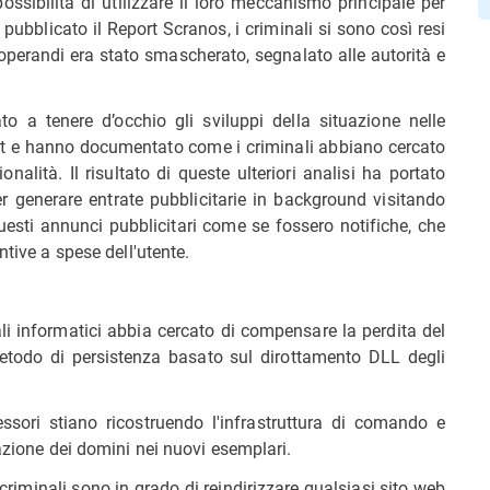
ssibilità di utilizzare il loro meccanismo principale per
ubblicato il Report Scranos, i criminali si sono così resi
 operandi era stato smascherato, segnalato alle autorità e
to a tenere d’occhio gli sviluppi della situazione nelle
rt e hanno documentato come i criminali abbiano cercato
ionalità. Il risultato di queste ulteriori analisi ha portato
per generare entrate pubblicitarie in background visitando
ti annunci pubblicitari come se fossero notifiche, che
ntive a spese dell'utente.
 informatici abbia cercato di compensare la perdita del
 metodo di persistenza basato sul dirottamento DLL degli
ori stiano ricostruendo l'infrastruttura di comando e
razione dei domini nei nuovi esemplari.
 criminali sono in grado di reindirizzare qualsiasi sito web