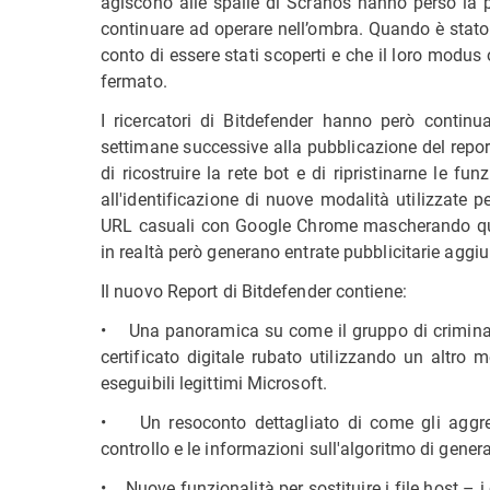
agiscono alle spalle di Scranos hanno perso la po
continuare ad operare nell’ombra. Quando è stato p
conto di essere stati scoperti e che il loro modus
fermato.
I ricercatori di Bitdefender hanno però continua
settimane successive alla pubblicazione del repo
di ricostruire la rete bot e di ripristinarne le funz
all'identificazione di nuove modalità utilizzate 
URL casuali con Google Chrome mascherando ques
in realtà però generano entrate pubblicitarie aggiu
Il nuovo Report di Bitdefender contiene:
• Una panoramica su come il gruppo di criminali
certificato digitale rubato utilizzando un altro
eseguibili legittimi Microsoft.
• Un resoconto dettagliato di come gli aggress
controllo e le informazioni sull'algoritmo di gene
• Nuove funzionalità per sostituire i file host – i