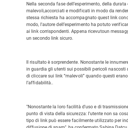
Nella seconda fase dell’esperimento, della durata 
malevoli,accorciati e modificati in modo da renderl
stessa richiesta ha accompagnato quest link condi
modo, l'autore dell’esperimento ha potuto verific
ai link corrispondenti. Appena ricevutoun messaggi
un secondo link sicuro.
Il risultato è sorprendente. Nonostante le innume
in guardia gli utenti sui possibili pericoli nascosti
di cliccare sui link “malevoli” quando questi erano
l’affidabilità..
"Nonostante la loro facilità d'uso e di trasmissio
punto di vista della sicurezza: l'utente non sa cosa 
tipo di link può essere facilmente utilizzato per indir
diffusione di spam", ha confermato Sabina Datcu,