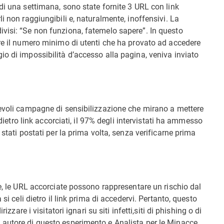
di una settimana, sono state fornite 3 URL con link
i non raggiungibili e, naturalmente, inoffensivi. La
visi: “Se non funziona, fatemelo sapere”. In questo
are il numero minimo di utenti che ha provato ad accedere
o di impossibilità d’accesso alla pagina, veniva inviato
revoli campagne di sensibilizzazione che mirano a mettere
 dietro link accorciati, il 97% degli intervistati ha ammesso
 stati postati per la prima volta, senza verificarne prima
ne, le URL accorciate possono rappresentare un rischio dal
si celi dietro il link prima di accedervi. Pertanto, questo
izzare i visitatori ignari su siti infetti,siti di phishing o di
 autore di questo esperimento e Analista per le Minacce