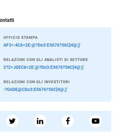
ontatti
UFFICIO STAMPA
AF3=:4C6=2E:@?Do3:E5676?56C]4@∬
RELAZIONI CON GLI ANALISTI DI SETTORE
2?2=JDEC6=2E:@?Do3:E5676?56C]4@∬
RELAZIONI CON GLI INVESTITORI
:?G6DE@CDo3:E5676?56C]4@∬