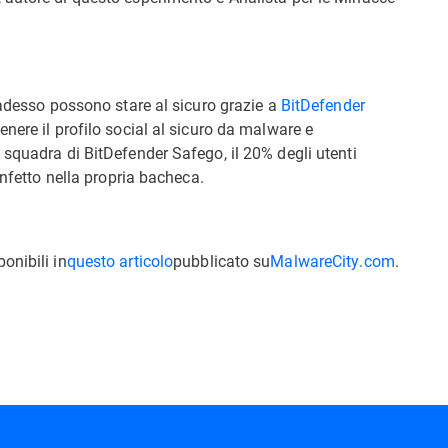
 adesso possono stare al sicuro grazie a
BitDefender
enere il profilo social al sicuro da malware e
 squadra di BitDefender Safego, il 20% degli utenti
infetto nella propria bacheca.
onibili in
questo articolo
pubblicato su
MalwareCity.com
.