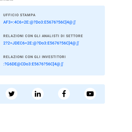
UFFICIO STAMPA
AF3=:4C6=2E:@?Do3:E5676?56C]4@∬
RELAZIONI CON GLI ANALISTI DI SETTORE
2?2=JDEC6=2E:@?Do3:E5676?56C]4@∬
RELAZIONI CON GLI INVESTITORI
:?G6DE@CDo3:E5676?56C]4@∬