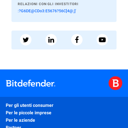
RELAZIONI CON GLI INVESTITORI
:?G6DE@CDo3:E5676?56C]4@∬
Per gli utenti consumer
Per le piccole imprese
Per le aziende
Partner