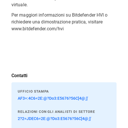
virtuale.
Per maggiori informazioni su Bitdefender HVI o
richiedere una dimostrazione pratica, visitare
www.bitdefender.com/hvi
Contatti
UFFICIO STAMPA
AF3=:4C6=2E:@?Do3:E5676?56C]4@∬
RELAZIONI CON GLI ANALISTI DI SETTORE
2?2=JDEC6=2E:@?Do3:E5676?56C]4@∬