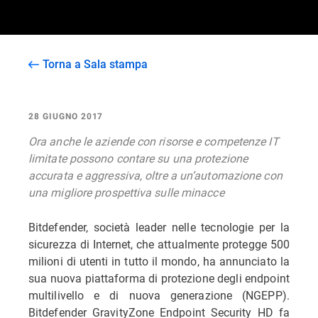
Torna a Sala stampa
28 GIUGNO 2017
Ora anche le aziende con risorse e competenze IT
limitate possono contare su una protezione
accurata e aggressiva, oltre a un’automazione con
una migliore prospettiva sulle minacce
Bitdefender, società leader nelle tecnologie per la
sicurezza di Internet, che attualmente protegge 500
milioni di utenti in tutto il mondo, ha annunciato la
sua nuova piattaforma di protezione degli endpoint
multilivello e di nuova generazione (NGEPP).
Bitdefender GravityZone Endpoint Security HD fa