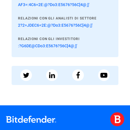
AF3=:4C6=2E:@?Do3:E5676?56C]4@∬
RELAZIONI CON GLI ANALISTI DI SETTORE
2?2=JDEC6=2E:@?Do3:E5676?56C]4@∬
RELAZIONI CON GLI INVESTITORI
:?G6DE@CDo3:E5676?56C]4@∬