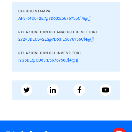
UFFICIO STAMPA
AF3=:4C6=2E:@?Do3:E5676?56C]4@∬
RELAZIONI CON GLI ANALISTI DI SETTORE
2?2=JDEC6=2E:@?Do3:E5676?56C]4@∬
RELAZIONI CON GLI INVESTITORI
:?G6DE@CDo3:E5676?56C]4@∬