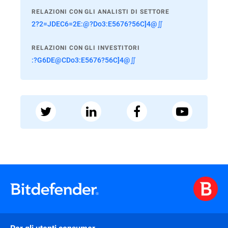
RELAZIONI CON GLI ANALISTI DI SETTORE
2?2=JDEC6=2E:@?Do3:E5676?56C]4@∬
RELAZIONI CON GLI INVESTITORI
:?G6DE@CDo3:E5676?56C]4@∬