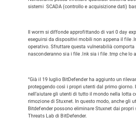
sistemi SCADA (controllo e acquisizione dati) ba
Il worm si diffonde approfittando di vari 0 day exp
eseguirsi da dispositivi mobili non appena il file .
operativo. Sfruttare questa vulnerabilià comporta l
nasconderanno sia i file .lnk sia i file .tmp che 
“Già il 19 luglio BitDefender ha aggiunto un rilevam
proteggendo così i propri utenti dal primo giorno.
nell’aiutare gli utenti di tutto il mondo nella lotta
rimozione di Stuxnet. In questo modo, anche gli ut
Bitdefender possono eliminare Stuxnet dai propri si
Threats Lab di BitDefender.