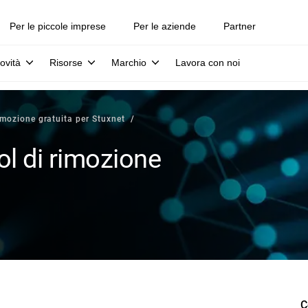
Per le piccole imprese
Per le aziende
Partner
ovità
Risorse
Marchio
Lavora con noi
rimozione gratuita per Stuxnet
ol di rimozione
C