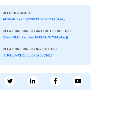
UFFICIO STAMPA
AF3=:4C6=2E:@?Do3:E5676?56C]4@∬
RELAZIONI CON GLI ANALISTI DI SETTORE
2?2=JDEC6=2E:@?Do3:E5676?56C]4@∬
RELAZIONI CON GLI INVESTITORI
:?G6DE@CDo3:E5676?56C]4@∬