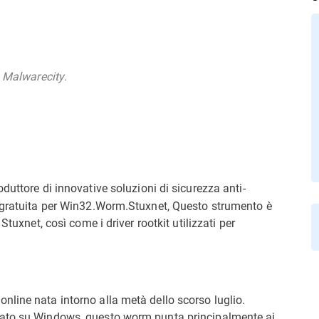
u Malwarecity.
oduttore di innovative soluzioni di sicurezza anti-
e gratuita per Win32.Worm.Stuxnet, Questo strumento è
Stuxnet, così come i driver rootkit utilizzati per
line nata intorno alla metà dello scorso luglio.
sato su Windows, questo worm punta principalmente ai