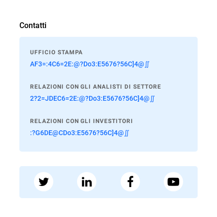
Contatti
UFFICIO STAMPA
AF3=:4C6=2E:@?Do3:E5676?56C]4@∬
RELAZIONI CON GLI ANALISTI DI SETTORE
2?2=JDEC6=2E:@?Do3:E5676?56C]4@∬
RELAZIONI CON GLI INVESTITORI
:?G6DE@CDo3:E5676?56C]4@∬