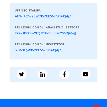
UFFICIO STAMPA
AF3=:4C6=2E:@?Do3:E5676?56C]4@∬
RELAZIONI CON GLI ANALISTI DI SETTORE
2?2=JDEC6=2E:@?Do3:E5676?56C]4@∬
RELAZIONI CON GLI INVESTITORI
:?G6DE@CDo3:E5676?56C]4@∬